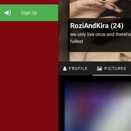
Sign Up
RoziAndKira (24)
we only live once and therefo
fullest
PROFILE
PICTURES