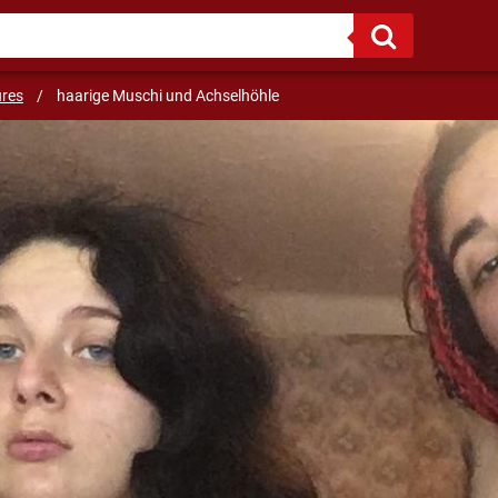
we only live once and therefore we walk to the fullest
ures
/
haarige Muschi und Achselhöhle