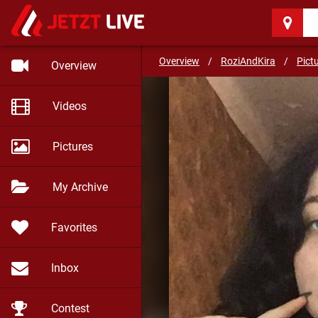
RoziAndKira
(24)
Overview
/
RoziAndKira
/
Pict
Overview
Videos
Pictures
My Archive
Favorites
Inbox
Contest