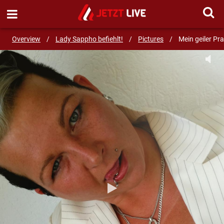
SEND MESSAGE
Overview
/
Lady Sappho befiehlt!
/
Pictures
/
Mein geiler Pr