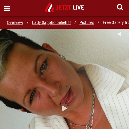
SEND MESSAGE
Overview
/
Lady Sappho befiehlt!
/
Pictures
/
Free Gallery f