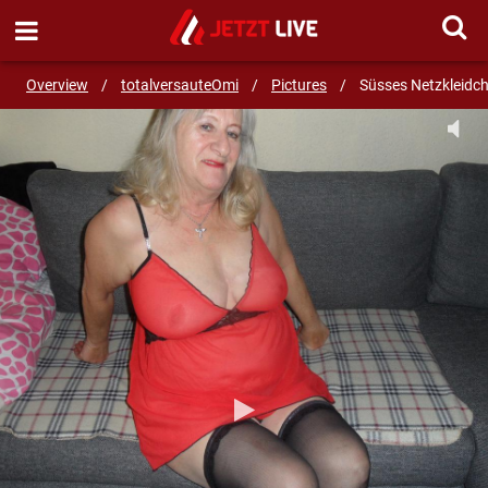
SEND MESSAGE
Overview
/
totalversauteOmi
/
Pictures
/
Süsses Netzkleidc