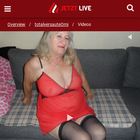
SEND MESSAGE
Overview
/
totalversauteOmi
/
Videos