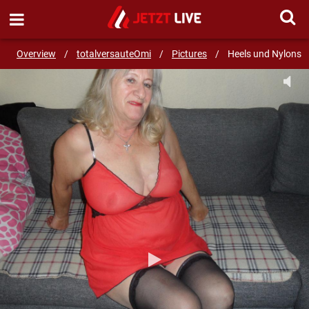
SEND MESSAGE
Overview
/
totalversauteOmi
/
Pictures
/
Heels und Nylons