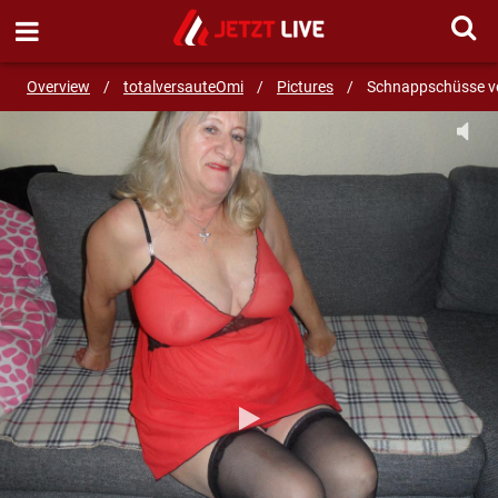
SEND MESSAGE
Overview
/
totalversauteOmi
/
Pictures
/
Schnappschüsse v