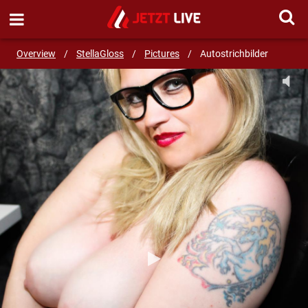
SEND MESSAGE
Overview
/
StellaGloss
/
Pictures
/
Autostrichbilder