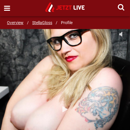
SEND MESSAGE
Overview
/
StellaGloss
/
Profile