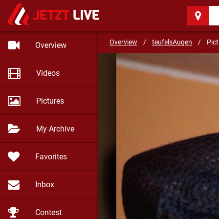
teufelsAugen
(35)
Overview
/
teufelsAugen
/
Pic
Overview
Videos
Pictures
My Archive
Favorites
Inbox
Contest