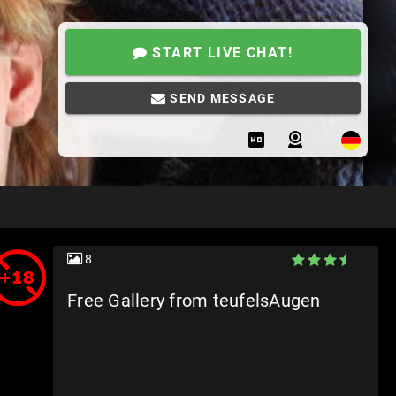
START LIVE CHAT!
SEND MESSAGE
8
Free Gallery from teufelsAugen