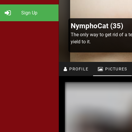
Sign Up
NymphoCat (35)
The only way to get rid of a t
yield to it.
PROFILE
PICTURES