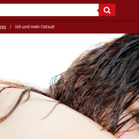
The only way to get rid of a temptation is to yield to it.
res
/
Ich und mein Catsuit