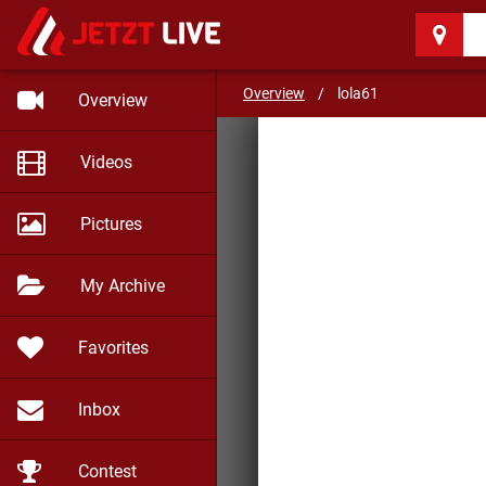
lola61
(68)
Einfach leben und genieß
Overview
/
lola61
Overview
Videos
Pictures
My Archive
Favorites
Inbox
Contest