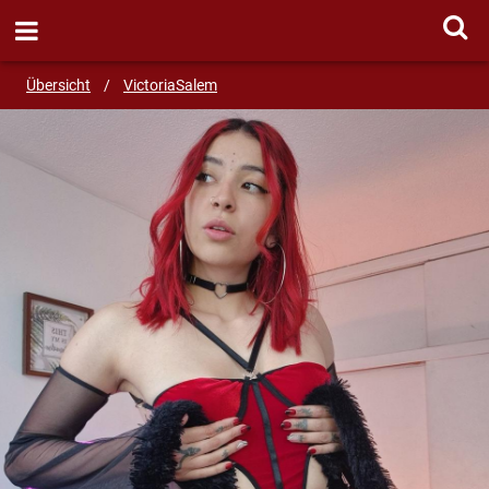
ANSCHREIBEN
Übersicht
/
VictoriaSalem