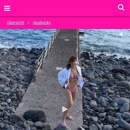
ANSCHREIBEN
Übersicht
/
studivicky